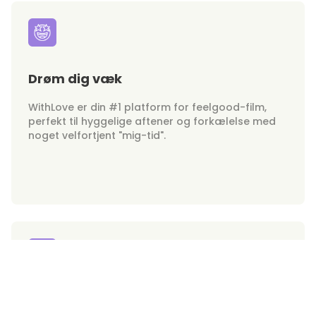
Drøm dig væk
WithLove er din #1 platform for feelgood-film,
perfekt til hyggelige aftener og forkælelse med
noget velfortjent "mig-tid".
Hunks on Demand