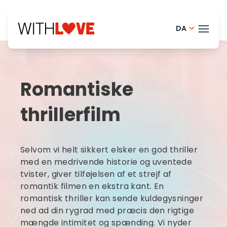
DA
Portugues
TEMA
English - 
Romantiske
Finnish - 
BLOG
thrillerfilm
Dutch - N
HELP
Norwegian
LOGI
Selvom vi helt sikkert elsker en god thriller
French - 
med en medrivende historie og uventede
PRØ
Swedish -
tvister, giver tilføjelsen af et strejf af
romantik filmen en ekstra kant. En
romantisk thriller kan sende kuldegysninger
ned ad din rygrad med præcis den rigtige
mængde intimitet og spænding. Vi nyder