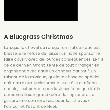
A Bluegrass Christmas
Lorsque le cheval du refuge familial de Katie est
blessé, elle refuse de laisser un riche sponsor le
faire courir, avec de lourdes conséquences. Le fils
de ce dernier, Grant, tente de tout arranger en
organisant avec Katie un concert caritatif. En
faisant de la musique, quelque chose de spécial
naît entre eux. Mais lorsque leur tête d’affiche
annule, tout semble perdu. Jusqu’à ce que Katie
demande à son grand-père de reprendre sa
guitare une dernière fois, pour les chevaux,
l’amour et l’esprit de Noël.