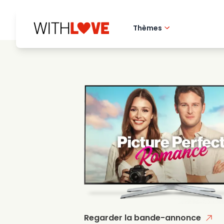
Thèmes
Amour de la ville 
Films romantique
Mysteres
Regarder la bande-annonce