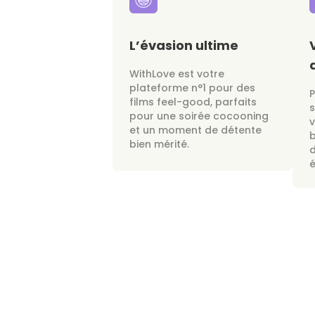
L’évasion ultime
WithLove est votre
plateforme n°1 pour des
films feel-good, parfaits
s
pour une soirée cocooning
v
et un moment de détente
bien mérité.
d
é