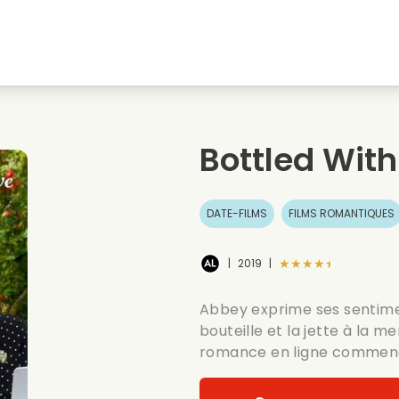
natale
Amours denfance
Films de noel
Film
s
Films danimaux
Films de mariage
Film
Bottled With
Films dete
Date films
Seri
DATE-FILMS
FILMS ROMANTIQUES
★★★★★
|
2019
|
Abbey exprime ses sentimen
bouteille et la jette à la m
romance en ligne commence, 