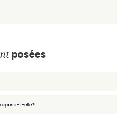
nt
posées
ropose-t-elle?