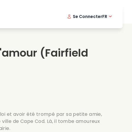
Se Connecter
FR
s musicaux
Serie policiere
English -
Dani
Fi
s de cuisine
Series passionnantes
Swedish
Port
l'amour
(Fairfield
es romantiques
Mariage
oi et avoir été trompé par sa petite amie,
 ville de Cape Cod. Là, il tombe amoureux
irie.