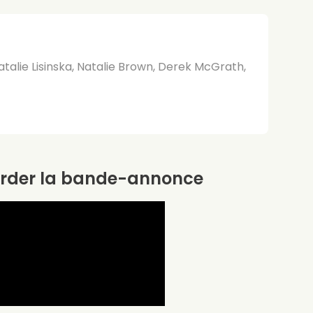
atalie Lisinska, Natalie Brown, Derek McGrath,
rder la bande-annonce