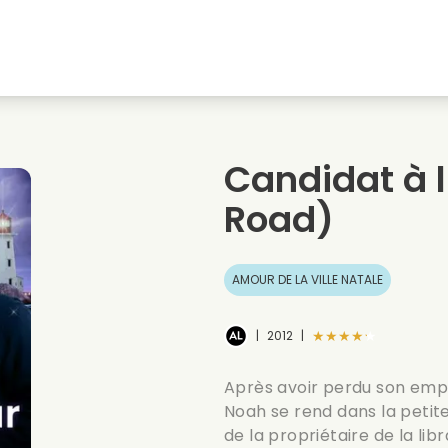
natale
Amours denfance
Films de noel
Film
s
Films danimaux
Films de mariage
Film
Candidat à 
Films dete
Date films
Seri
Road)
AMOUR DE LA VILLE NATALE
★★★★★
|
2012
|
Après avoir perdu son empl
Noah se rend dans la petite
de la propriétaire de la libra