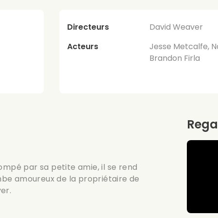
Directeurs
David Weaver
Acteurs
Jesse Metcalfe, N
Brandon Firla
Rega
ompé par sa petite amie, il se rend
tombe amoureux de la propriétaire de
yer.