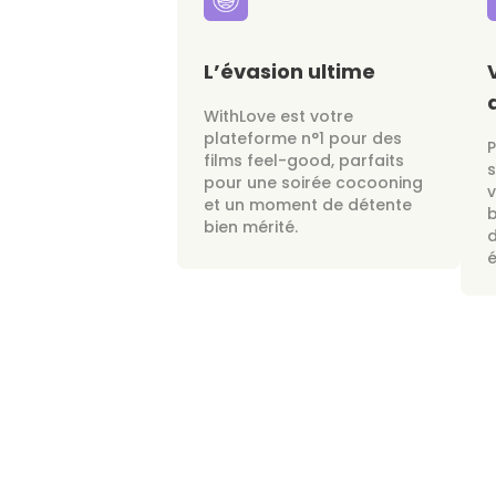
L’évasion ultime
WithLove est votre
plateforme n°1 pour des
films feel-good, parfaits
s
pour une soirée cocooning
v
et un moment de détente
bien mérité.
d
é