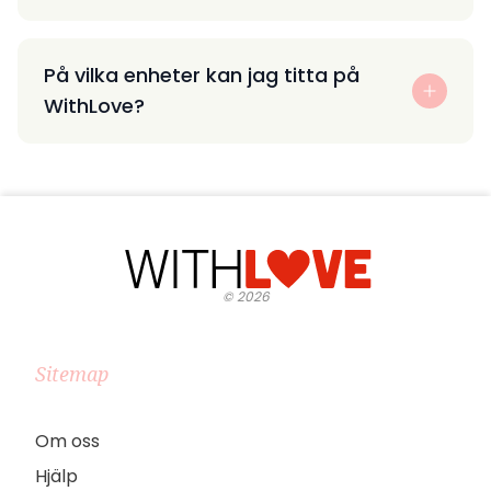
På vilka enheter kan jag titta på
WithLove?
©
2026
Sitemap
Om oss
Hjälp