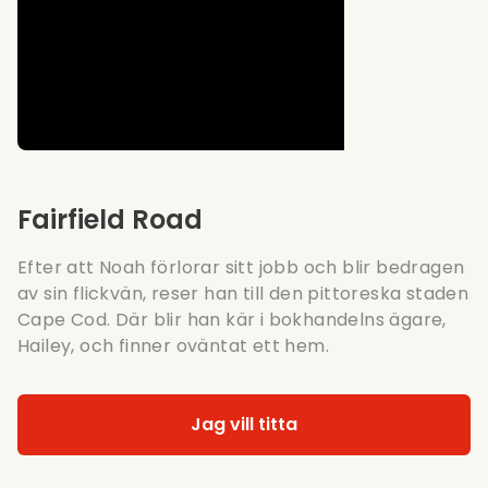
Fairfield Road
Efter att Noah förlorar sitt jobb och blir bedragen
av sin flickvän, reser han till den pittoreska staden
Cape Cod. Där blir han kär i bokhandelns ägare,
Hailey, och finner oväntat ett hem.
Jag vill titta