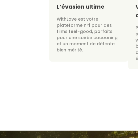
L’évasion ultime
WithLove est votre
plateforme n°1 pour des
films feel-good, parfaits
s
pour une soirée cocooning
v
et un moment de détente
bien mérité.
d
é