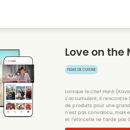
natale
Amours denfance
Films de noel
Film
s
Films danimaux
Films de mariage
Film
Love on the
Films dete
Date films
Seri
FILMS DE CUISINE
Lorsque le chef Hank (Kava
s'accumulent, il rencontre
de produits pour une grand
n'est pas convaincu, mais 
et l'étincelle ne tarde pas à j