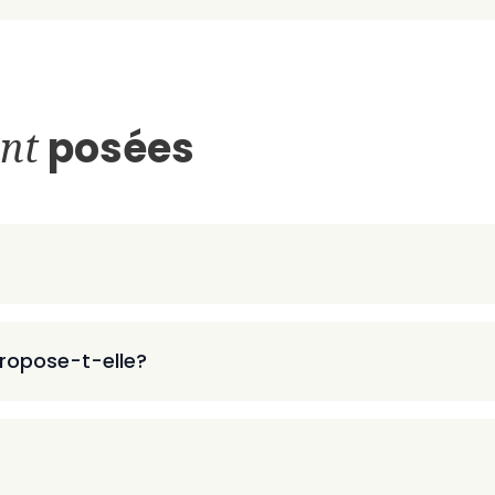
nt
posées
ropose-t-elle?