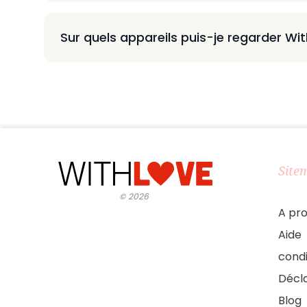
Sur quels appareils puis-je regarder Wi
Site
©
2026
A pr
Aide
condi
Décla
Blog