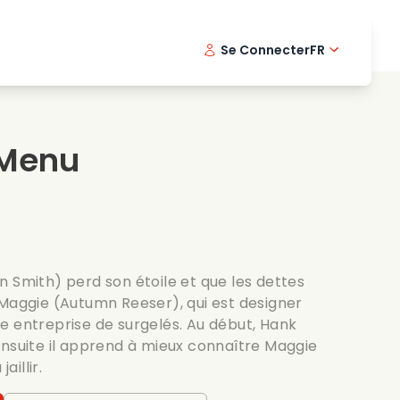
Se Connecter
FR
s musicaux
Serie policiere
English -
Dani
Fi
s de cuisine
Series passionnantes
Swedish
Port
 Menu
es romantiques
Mariage
n Smith) perd son étoile et que les dettes
 Maggie (Autumn Reeser), qui est designer
e entreprise de surgelés. Au début, Hank
ensuite il apprend à mieux connaître Maggie
aillir.