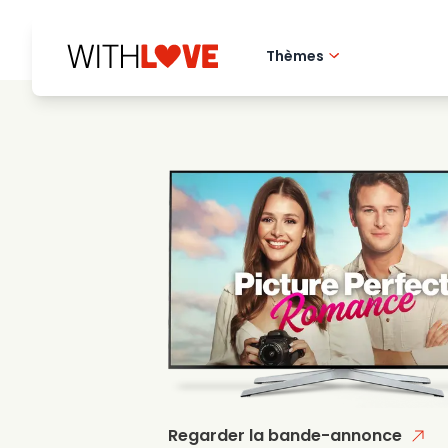
Thèmes
Amour de la ville 
Films romantique
Mysteres
Regarder la bande-annonce