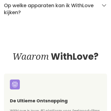
Op welke apparaten kan ik WithLove
kijken?
Waarom
WithLove?
De Ultieme Ontsnapping
WithLove is jouw #1 platform voor feelgood-films,