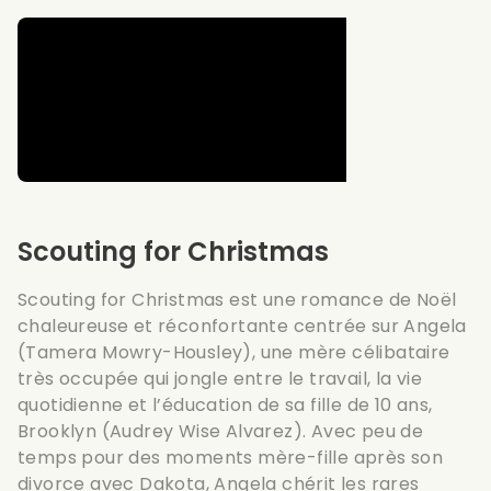
Scouting for Christmas
Scouting for Christmas est une romance de Noël
chaleureuse et réconfortante centrée sur Angela
(Tamera Mowry-Housley), une mère célibataire
très occupée qui jongle entre le travail, la vie
quotidienne et l’éducation de sa fille de 10 ans,
Brooklyn (Audrey Wise Alvarez). Avec peu de
temps pour des moments mère-fille après son
divorce avec Dakota, Angela chérit les rares