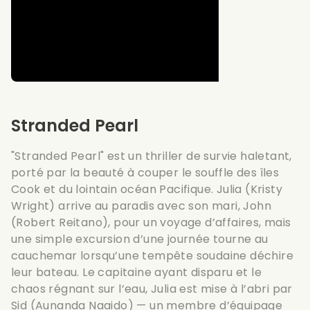
Stranded Pearl
"Stranded Pearl" est un thriller de survie haletant,
porté par la beauté à couper le souffle des îles
Cook et du lointain océan Pacifique. Julia (Kristy
Wright) arrive au paradis avec son mari, John
(Robert Reitano), pour un voyage d’affaires, mais
une simple excursion d’une journée tourne au
cauchemar lorsqu’une tempête soudaine déchire
leur bateau. Le capitaine ayant disparu et le
chaos régnant sur l’eau, Julia est mise à l’abri par
Sid (Aunanda Naaido) — un membre d’équipage