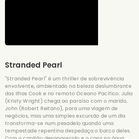
Stranded Pearl
"Stranded Pearl" é um thriller de sobrevivência
envolvente, ambientado na beleza deslumbrante
das Ilhas Cook e no remoto Oceano Pacífico. Julia
(Kristy Wright) chega ao paraíso com o marido,
John (Robert Reitano), para uma viagem de
negócios, mas uma simples excursão de um dia
transforma-se num pesadelo quando uma
tempestade repentina despedaça o barco deles.
Com o capitão desaparecido e o caos na água,