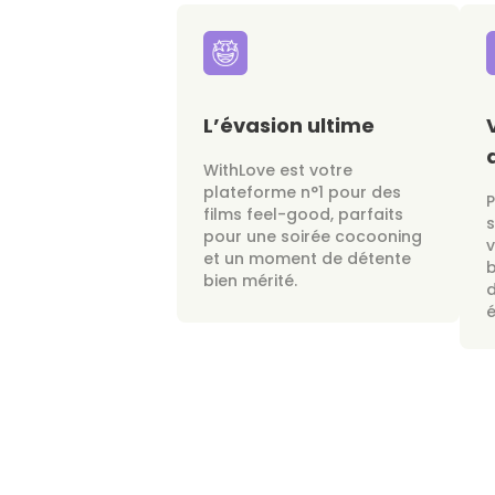
L’évasion ultime
WithLove est votre
plateforme n°1 pour des
films feel-good, parfaits
s
pour une soirée cocooning
v
et un moment de détente
bien mérité.
d
é