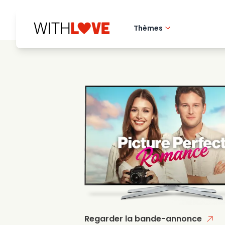
Thèmes
Amour de la ville 
Films romantique
Mysteres
Regarder la bande-annonce