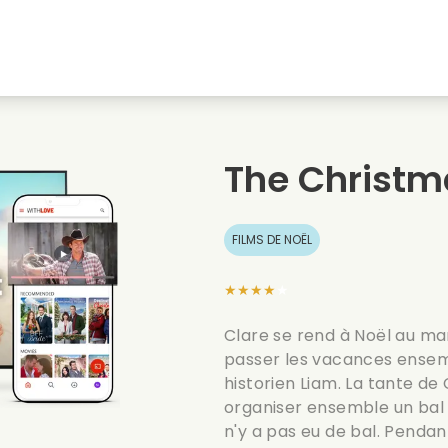
natale
Amours denfance
Films de noel
Film
s
Films danimaux
Films de mariage
Film
The Christm
Films dete
Date films
Seri
FILMS DE NOËL
★★★★★
Clare se rend à Noël au ma
passer les vacances ensemb
historien Liam. La tante d
organiser ensemble un bal d
n'y a pas eu de bal. Pendant