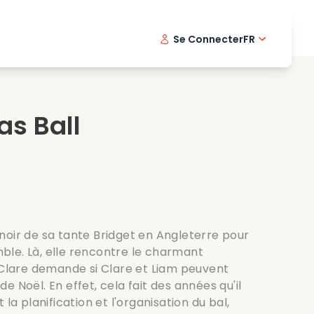
Se Connecter
FR
s musicaux
Serie policiere
English -
Dani
Fi
s de cuisine
Series passionnantes
Swedish
Port
as Ball
es romantiques
Mariage
noir de sa tante Bridget en Angleterre pour
le. Là, elle rencontre le charmant
e Clare demande si Clare et Liam peuvent
e Noël. En effet, cela fait des années qu'il
 la planification et l'organisation du bal,