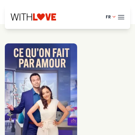
FR
English - 
THÈM
Danish -
Finnish -
BLOG
Dutch - 
HELP
Norwegia
LOGI
Swedish 
ESS
Portugue