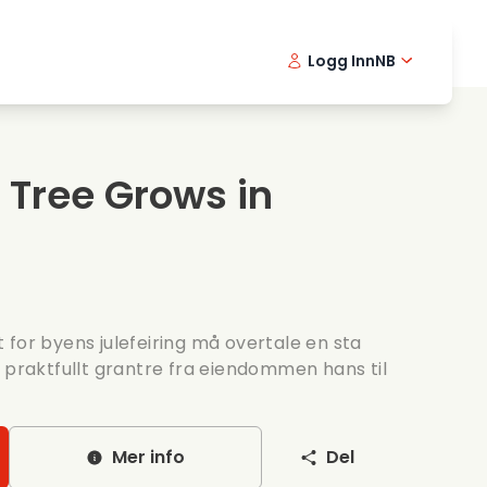
Logg Inn
NB
usikkfilmer
Detektiv serier
English -
Danis
Fr
ooking films
Thriller serier
Swedish 
Portu
 Tree Grows in
omantiske serier
Bryllup
 for byens julefeiring må overtale en sta
 praktfullt grantre fra eiendommen hans til
Mer info
Del