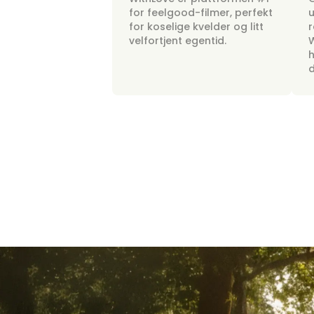
for feelgood-filmer, perfekt
u
for koselige kvelder og litt
r
velfortjent egentid.
W
h
d