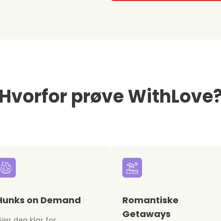
Hvorfor prøve WithLove
Hunks on Demand
Romantiske
Getaways
jør deg klar for