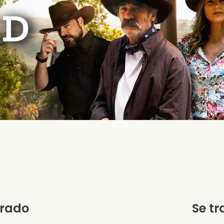
orado
Se tr