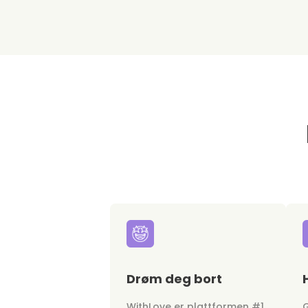
Drøm deg bort
WithLove er plattformen #1
G