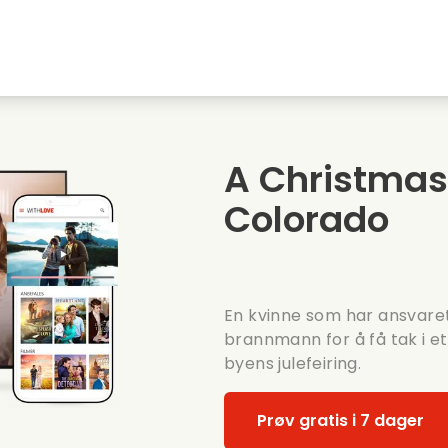
Highschool sweethearts films
Julefilmer
M
Dyrefilmer
Bryllupsfilmer
C
A Christmas
Sommerfilmer
Dating filmer
R
Colorado
En kvinne som har ansvaret
brannmann for å få tak i et
byens julefeiring.
Prøv gratis i 7 dager