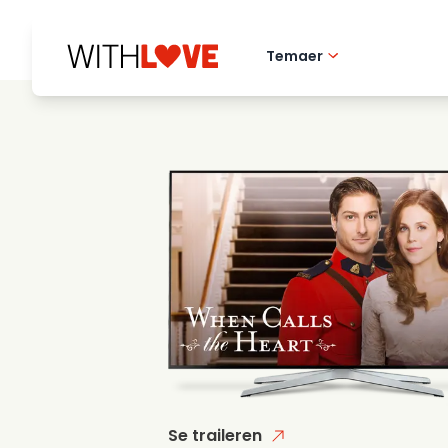
Temaer
Hometown love
Romantiske filmer
Mysterier
Se traileren