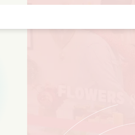
Highschool sweethearts films
Julefilmer
M
Dyrefilmer
Bryllupsfilmer
C
Sommerfilmer
Dating filmer
R