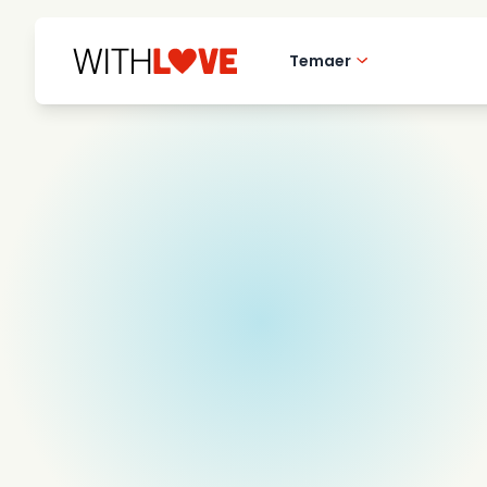
Temaer
Hometown love
Romantiske filmer
Mysterier