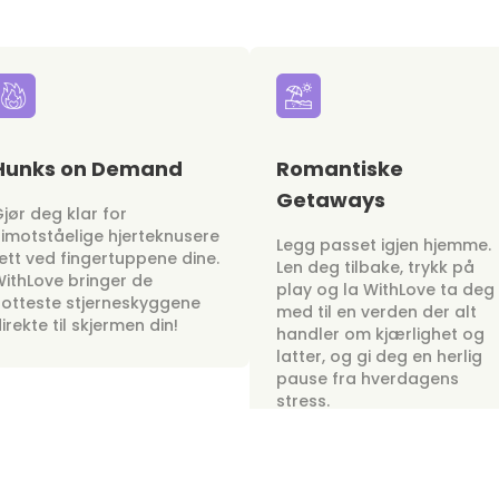
Hunks on Demand
Romantiske
Getaways
jør deg klar for
imotståelige hjerteknusere
Legg passet igjen hjemme.
ett ved fingertuppene dine.
Len deg tilbake, trykk på
ithLove bringer de
play og la WithLove ta deg
otteste stjerneskyggene
med til en verden der alt
irekte til skjermen din!
handler om kjærlighet og
latter, og gi deg en herlig
pause fra hverdagens
stress.