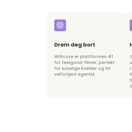
Drøm deg bort
WithLove er plattformen #1
G
for feelgood-filmer, perfekt
u
for koselige kvelder og litt
r
velfortjent egentid.
W
h
d