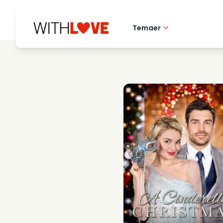
Temaer
Hometown love
Romantiske filmer
Mysterier