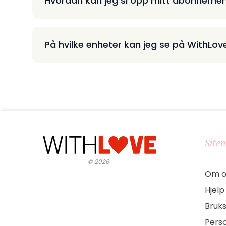
Hvordan kan jeg si opp mitt abonneme
På hvilke enheter kan jeg se på WithLov
Site
©
2026
Om o
Hjelp
Bruks
Pers