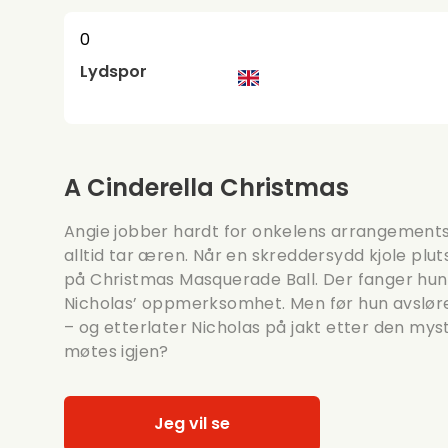
0
Lydspor
A Cinderella Christmas
Angie jobber hardt for onkelens arrangement
alltid tar æren. Når en skreddersydd kjole plu
på Christmas Masquerade Ball. Der fanger hun
Nicholas’ oppmerksomhet. Men før hun avslører 
– og etterlater Nicholas på jakt etter den mys
møtes igjen?
Jeg vil se