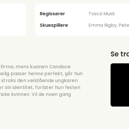
Regissører
Tosca Musk
Skuespillere
Emma Rigby, Peter
Se tr
sfirma, mens kusinen Candace
tselig passer henne perfekt, går hun
 straks den velstående ungkaren
sin identitet, forlater hun festen
tiske kvinnen. Vil de noen gang