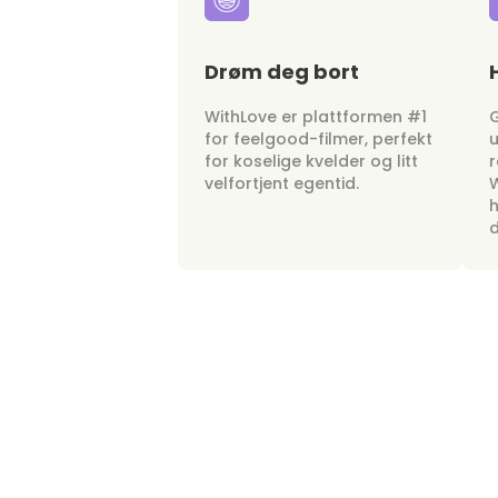
Drøm deg bort
WithLove er plattformen #1
G
for feelgood-filmer, perfekt
u
for koselige kvelder og litt
r
velfortjent egentid.
W
h
d