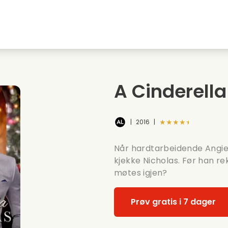
Highschool sweethearts films
Julefilmer
M
Dyrefilmer
Bryllupsfilmer
C
A Cinderell
Sommerfilmer
Dating filmer
R
★★★★★
|
2016
|
Når hardtarbeidende Angie 
kjekke Nicholas. Før han re
møtes igjen?
Prøv gratis i 7 dager