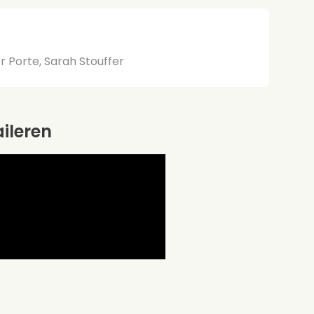
 Porte, Sarah Stouffer
aileren