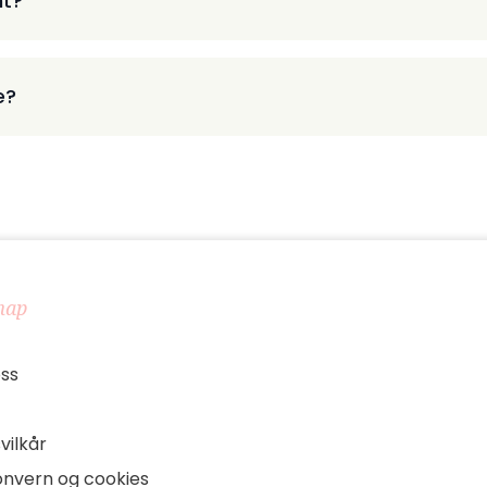
nt?
e?
map
ss
vilkår
onvern og cookies