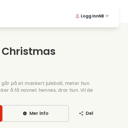
Logg Inn
NB
usikkfilmer
Detektiv serier
English -
Danis
Fr
ooking films
Thriller serier
Swedish 
Portu
a Christmas
omantiske serier
Bryllup
går på et maskert juleball, møter hun
kker å få navnet hennes, drar hun. Vil de
Mer info
Del