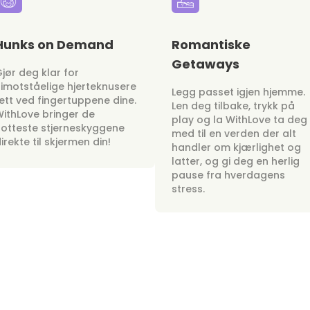
Hunks on Demand
Romantiske
Getaways
jør deg klar for
imotståelige hjerteknusere
Legg passet igjen hjemme.
ett ved fingertuppene dine.
Len deg tilbake, trykk på
ithLove bringer de
play og la WithLove ta deg
otteste stjerneskyggene
med til en verden der alt
irekte til skjermen din!
handler om kjærlighet og
latter, og gi deg en herlig
pause fra hverdagens
stress.