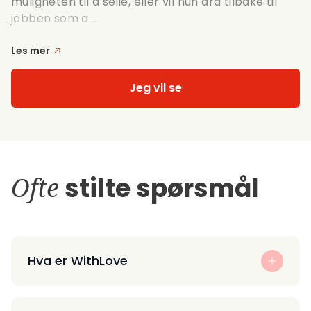
muligheten til å seile, eller vil hun dra tilbake til
jobben som a...
Les mer
Jeg vil se
Ofte
stilte spørsmål
Hva er WithLove