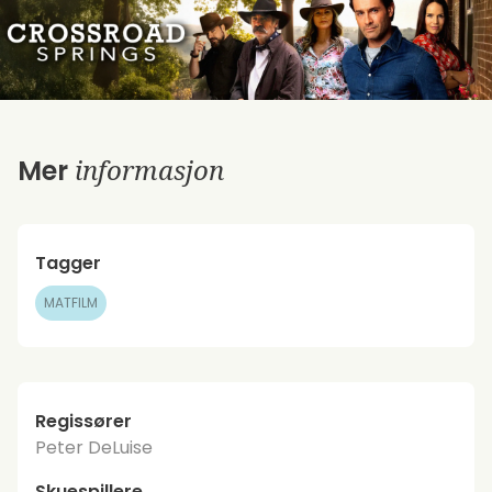
informasjon
Mer
Tagger
MATFILM
Regissører
Peter DeLuise
Skuespillere