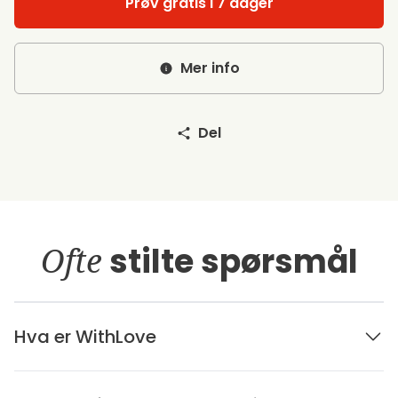
Prøv gratis i 7 dager
Mer info
Del
Ofte
stilte spørsmål
Hva er WithLove