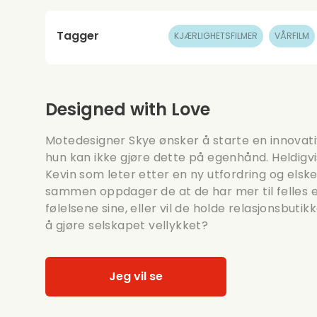
Tagger
KJÆRLIGHETSFILMER
VÅRFILM
Designed with Love
Motedesigner Skye ønsker å starte en innovat
hun kan ikke gjøre dette på egenhånd. Heldig
Kevin som leter etter en ny utfordring og elsk
sammen oppdager de at de har mer til felles en
følelsene sine, eller vil de holde relasjonsbuti
å gjøre selskapet vellykket?
Jeg vil se