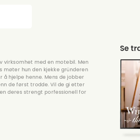
Se tr
iv virksomhet med en motebil. Men
vis møter hun den kjekke gründeren
er å hjelpe henne. Mens de jobber
n de først trodde. Vil de gi etter
kken deres strengt porfessionell for