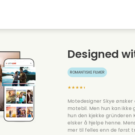
Highschool sweethearts films
Julefilmer
M
Dyrefilmer
Bryllupsfilmer
C
Designed wi
Sommerfilmer
Dating filmer
R
ROMANTISKE FILMER
★★★★★
Motedesigner Skye ønsker 
motebil. Men hun kan ikke 
hun den kjekke gründeren K
elsker å hjelpe henne. Me
mer til felles enn de først tr