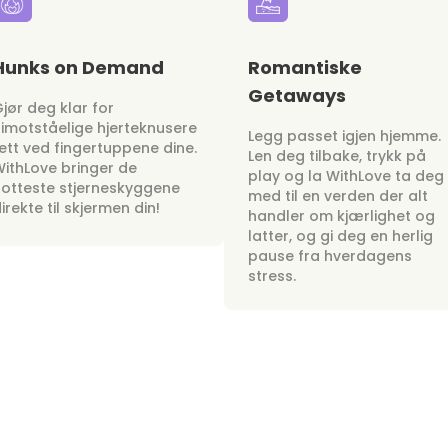
Hunks on Demand
Romantiske
Getaways
jør deg klar for
imotståelige hjerteknusere
Legg passet igjen hjemme.
ett ved fingertuppene dine.
Len deg tilbake, trykk på
ithLove bringer de
play og la WithLove ta deg
otteste stjerneskyggene
med til en verden der alt
irekte til skjermen din!
handler om kjærlighet og
latter, og gi deg en herlig
pause fra hverdagens
stress.