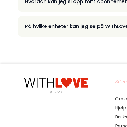
Hvordan kan jeg si opp mitt abonneme
På hvilke enheter kan jeg se på WithLov
Site
©
2026
Om o
Hjelp
Bruks
Pers