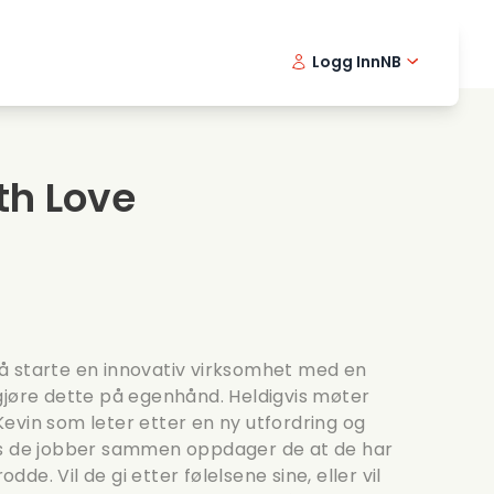
Logg Inn
NB
usikkfilmer
Detektiv serier
English -
Danis
Fr
ooking films
Thriller serier
Swedish 
Portu
th Love
omantiske serier
Bryllup
å starte en innovativ virksomhet med en
gjøre dette på egenhånd. Heldigvis møter
evin som leter etter en ny utfordring og
ns de jobber sammen oppdager de at de har
odde. Vil de gi etter følelsene sine, eller vil