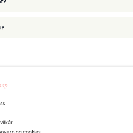
nt?
e?
map
ss
vilkår
onvern og cookies