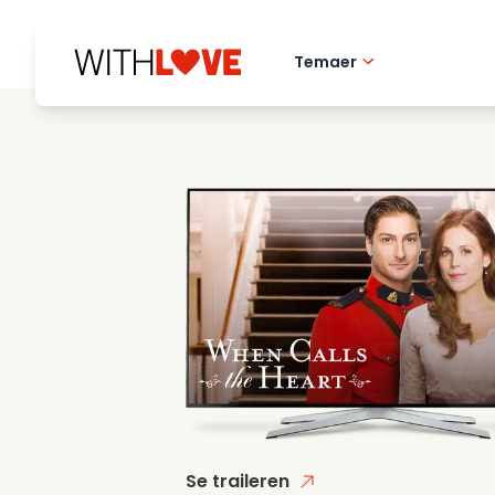
Temaer
Hometown love
Romantiske filmer
Mysterier
Se traileren