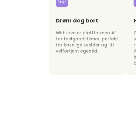
Drøm deg bort
WithLove er plattformen #1
G
for feelgood-filmer, perfekt
u
for koselige kvelder og litt
r
velfortjent egentid.
W
h
d