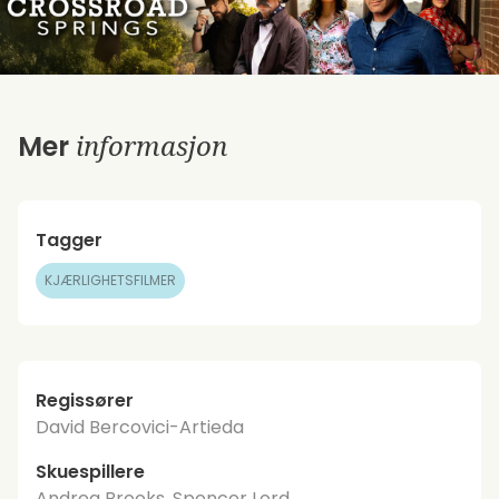
informasjon
Mer
Tagger
KJÆRLIGHETSFILMER
Regissører
David Bercovici-Artieda
Skuespillere
Andrea Brooks, Spencer Lord