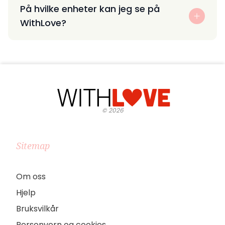
På hvilke enheter kan jeg se på
WithLove?
©
2026
Sitemap
Om oss
Hjelp
Bruksvilkår
Personvern og cookies