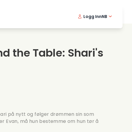
Logg Inn
NB
usikkfilmer
Detektiv serier
English -
Danis
Fr
ooking films
Thriller serier
Swedish 
Portu
d the Table: Shari's
omantiske serier
Bryllup
Shari på nytt og følger drømmen sin som
ter Evan, må hun bestemme om hun tør å