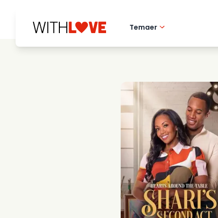
Temaer
Hometown love
Romantiske filmer
Mysterier