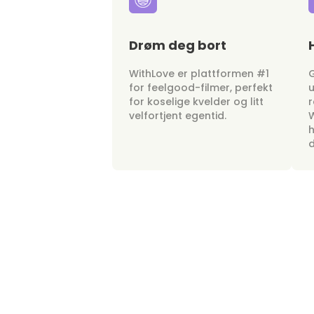
Drøm deg bort
WithLove er plattformen #1
G
for feelgood-filmer, perfekt
u
for koselige kvelder og litt
r
velfortjent egentid.
W
h
d