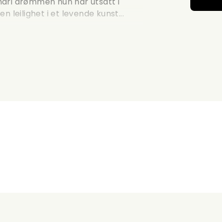
 Shari drømmen hun har utsatt i
en leilighet i et levende kunst...