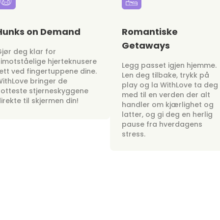
Hunks on Demand
Romantiske
Getaways
jør deg klar for
imotståelige hjerteknusere
Legg passet igjen hjemme.
ett ved fingertuppene dine.
Len deg tilbake, trykk på
ithLove bringer de
play og la WithLove ta deg
otteste stjerneskyggene
med til en verden der alt
irekte til skjermen din!
handler om kjærlighet og
latter, og gi deg en herlig
pause fra hverdagens
stress.