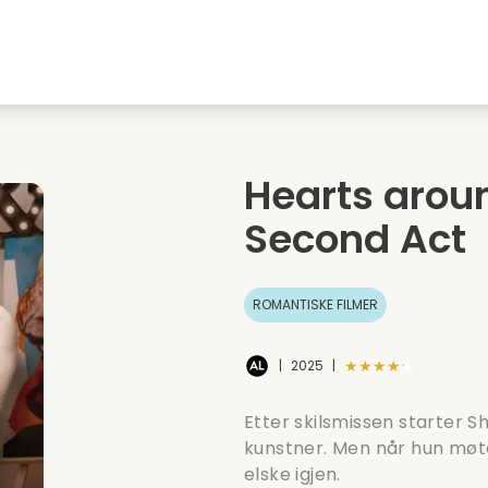
Highschool sweethearts films
Julefilmer
M
Dyrefilmer
Bryllupsfilmer
C
Hearts aroun
Sommerfilmer
Dating filmer
R
Second Act
ROMANTISKE FILMER
★★★★★
|
2025
|
Etter skilsmissen starter 
kunstner. Men når hun mø
elske igjen.