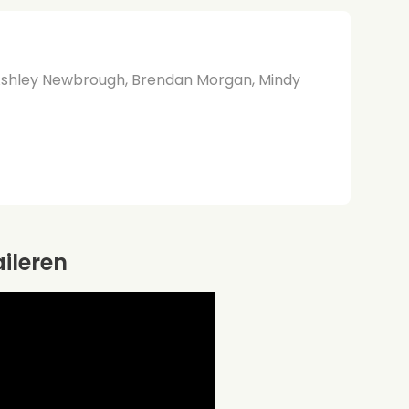
Ashley Newbrough, Brendan Morgan, Mindy
aileren