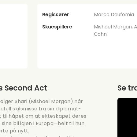
Regissører
Marco Deufemia
Skuespillere
Mishael Morgan, 
Cohn
's Second Act
Se tr
følger Shari (Mishael Morgan) når
efull skilsmisse fra sin diplomat-
t til håpet om at ekteskapet deres
ine bli igjen i Europa—helt til hun
arte på nytt.