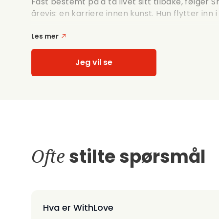
Fast bestemt på å ta livet sitt tilbake, følger
årevis: en karriere innen kunst. Hun flytter inn i 
Les mer
Jeg vil se
Ofte
stilte spørsmål
Hva er WithLove