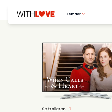
Temaer
Hometown love
Romantiske filmer
Mysterier
Se traileren