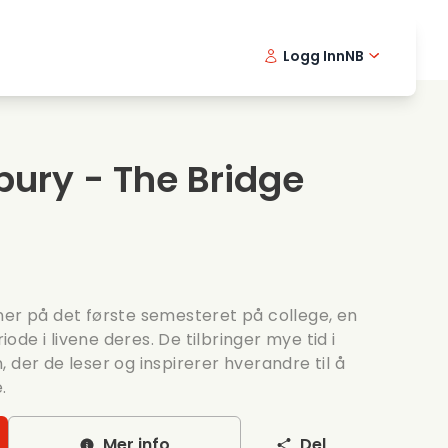
Logg Inn
NB
usikkfilmer
Detektiv serier
English -
Danis
Fr
ooking films
Thriller serier
Swedish 
Portu
bury - The Bridge
omantiske serier
Bryllup
ner på det første semesteret på college, en
riode i livene deres. De tilbringer mye tid i
 der de leser og inspirerer hverandre til å
.
Mer info
Del