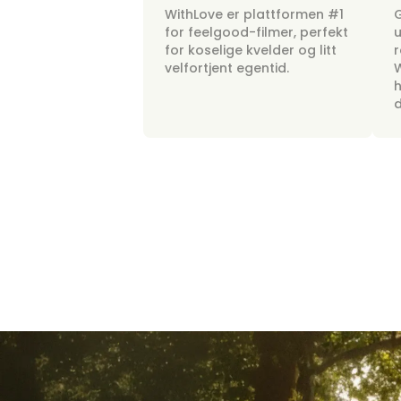
WithLove er plattformen #1
G
for feelgood-filmer, perfekt
u
for koselige kvelder og litt
r
velfortjent egentid.
W
h
d