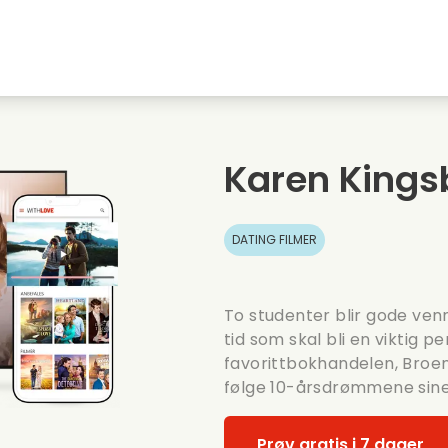
Highschool sweethearts films
Julefilmer
M
Dyrefilmer
Bryllupsfilmer
C
Karen Kings
Sommerfilmer
Dating filmer
R
DATING FILMER
To studenter blir gode ven
tid som skal bli en viktig pe
favorittbokhandelen, Broen,
følge 10-årsdrømmene sine
Prøv gratis i 7 dager