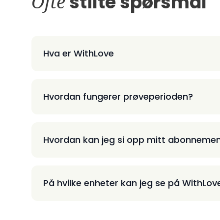
Ofte
stilte spørsmål
Hva er WithLove
Hvordan fungerer prøveperioden?
Hvordan kan jeg si opp mitt abonneme
På hvilke enheter kan jeg se på WithLov