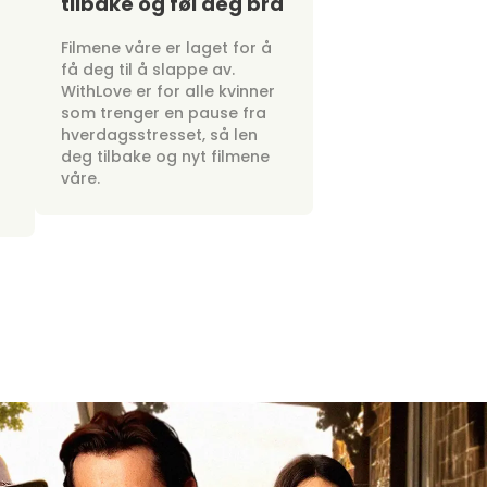
tilbake og føl deg bra
Filmene våre er laget for å
få deg til å slappe av.
WithLove er for alle kvinner
som trenger en pause fra
hverdagsstresset, så len
deg tilbake og nyt filmene
våre.