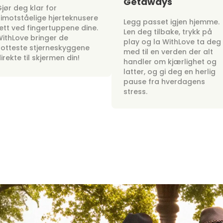
Getaways
jør deg klar for
imotståelige hjerteknusere
Legg passet igjen hjemme.
ett ved fingertuppene dine.
Len deg tilbake, trykk på
ithLove bringer de
play og la WithLove ta deg
otteste stjerneskyggene
med til en verden der alt
irekte til skjermen din!
handler om kjærlighet og
latter, og gi deg en herlig
pause fra hverdagens
stress.