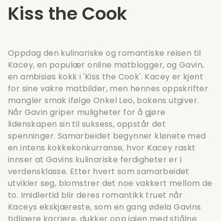
Kiss the Cook
Oppdag den kulinariske og romantiske reisen til
Kacey, en populær online matblogger, og Gavin,
en ambisiøs kokk i 'Kiss the Cook'. Kacey er kjent
for sine vakre matbilder, men hennes oppskrifter
mangler smak ifølge Onkel Leo, bokens utgiver.
Når Gavin griper muligheter for å gjøre
lidenskapen sin til suksess, oppstår det
spenninger. Samarbeidet begynner klønete med
en intens kokkekonkurranse, hvor Kacey raskt
innser at Gavins kulinariske ferdigheter er i
verdensklasse. Etter hvert som samarbeidet
utvikler seg, blomstrer det noe vakkert mellom de
to. Imidlertid blir deres romantikk truet når
Kaceys ekskjæreste, som en gang ødela Gavins
tidligere karriere, dukker opp igjen med stjålne