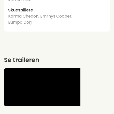
Skuespillere
Karma Chedon, Emrhys Cooper,
Bumpa Dorji
Se traileren