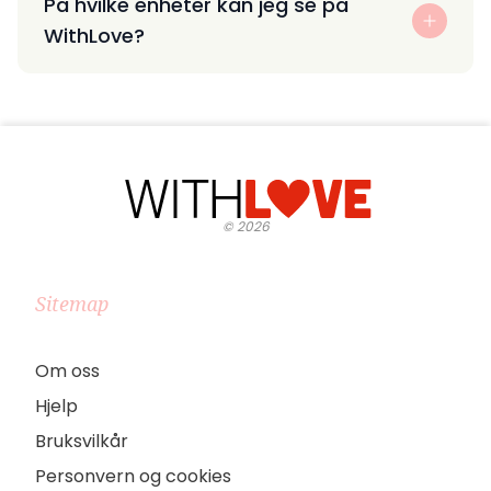
På hvilke enheter kan jeg se på
WithLove?
©
2026
Sitemap
Om oss
Hjelp
Bruksvilkår
Personvern og cookies