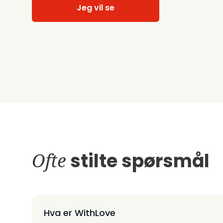
Jeg vil se
Ofte
stilte spørsmål
Hva er WithLove