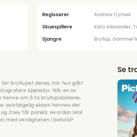
Regissører
Andrew Cymek
Skuespillere
Kato Alexander, T
Sjangre
Bryllup, Gammel k
Se tr
 før bryllupet deres, har hun gått
fotografere kjæledyr. Når en av
n henne om å ta bryllupsbildene,
 er selvfølgelig eksen hennes der
og Zoey får panikk. Hvordan skal
et med verdigheten i behold?