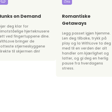
Hunks on Demand
Romantiske
Getaways
jør deg klar for
imotståelige hjerteknusere
Legg passet igjen hjemme.
ett ved fingertuppene dine.
Len deg tilbake, trykk på
ithLove bringer de
play og la WithLove ta deg
otteste stjerneskyggene
med til en verden der alt
irekte til skjermen din!
handler om kjærlighet og
latter, og gi deg en herlig
pause fra hverdagens
stress.