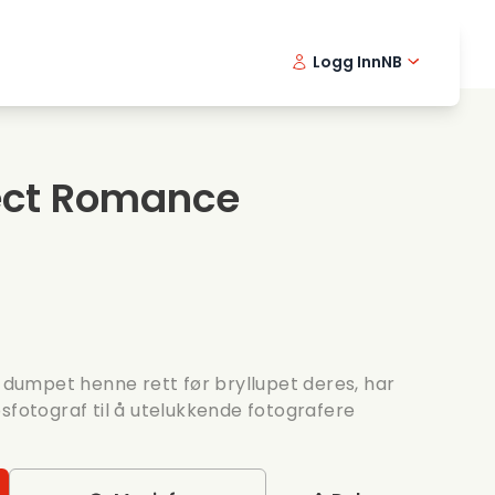
Logg Inn
NB
usikkfilmer
Detektiv serier
English -
Danis
Fr
ooking films
Thriller serier
Swedish 
Portu
fect Romance
omantiske serier
Bryllup
y dumpet henne rett før bryllupet deres, har
sfotograf til å utelukkende fotografere