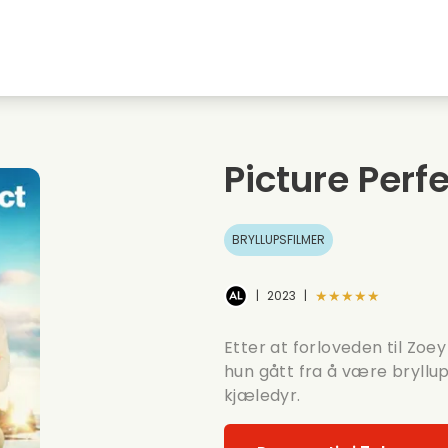
Highschool sweethearts films
Julefilmer
M
Dyrefilmer
Bryllupsfilmer
C
Picture Per
Sommerfilmer
Dating filmer
R
BRYLLUPSFILMER
★★★★★
|
2023
|
Etter at forloveden til Zoe
hun gått fra å være bryllup
kjæledyr.