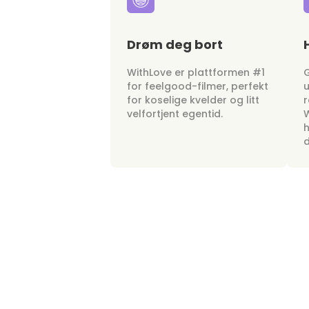
Drøm deg bort
WithLove er plattformen #1
G
for feelgood-filmer, perfekt
u
for koselige kvelder og litt
r
velfortjent egentid.
W
h
d