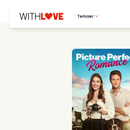
Temaer
Hometown love
Romantiske filmer
Mysterier