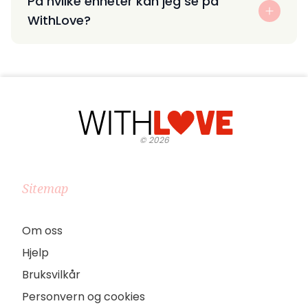
På hvilke enheter kan jeg se på
WithLove?
©
2026
Sitemap
Om oss
Hjelp
Bruksvilkår
Personvern og cookies