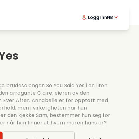
Logg Inn
NB
usikkfilmer
Detektiv serier
English -
Danis
Fr
ooking films
Thriller serier
Swedish 
Portu
 Yes
omantiske serier
Bryllup
e brudesalongen So You Said Yes i en liten
en arrogante Claire, eieren av den
n Ever After. Annabelle er for opptatt med
 forhold, men i virkeligheten har hun
ter den kjekke Sam, bestemmer hun seg for
kjer når hun finner ut hvem moren hans er?