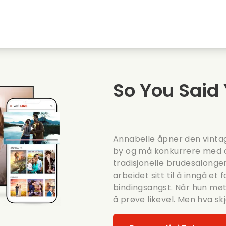
Highschool sweethearts films
Julefilmer
M
Dyrefilmer
Bryllupsfilmer
C
So You Said
Sommerfilmer
Dating filmer
R
Annabelle åpner den vintag
by og må konkurrere med d
tradisjonelle brudesalonge
arbeidet sitt til å inngå et
bindingsangst. Når hun mø
å prøve likevel. Men hva s