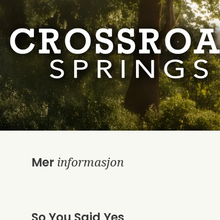
informasjon
Mer
So You Said Yes