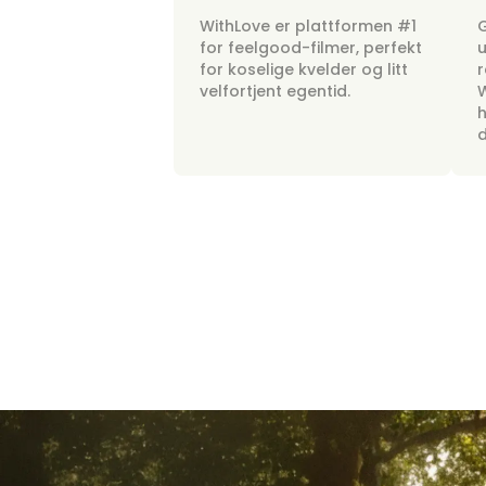
WithLove er plattformen #1
G
for feelgood-filmer, perfekt
u
for koselige kvelder og litt
r
velfortjent egentid.
W
h
d