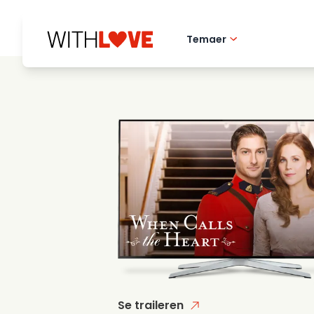
Temaer
Hometown love
Romantiske filmer
Mysterier
Se traileren