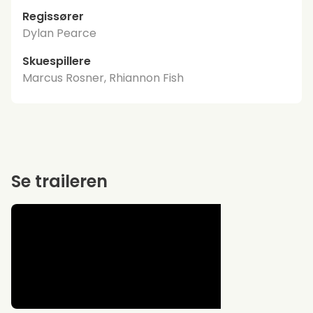
Regissører
Dylan Pearce
Skuespillere
Marcus Rosner, Rhiannon Fish
Se traileren