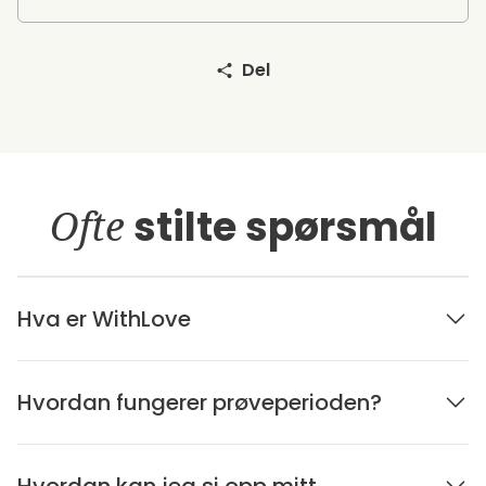
Del
Ofte
stilte spørsmål
Hva er WithLove
Hvordan fungerer prøveperioden?
Hvordan kan jeg si opp mitt