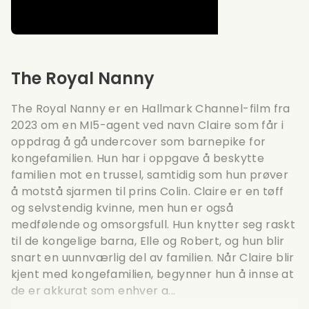
The Royal Nanny
The Royal Nanny er en Hallmark Channel-film fra
2023 om en MI5-agent ved navn Claire som får i
oppdrag å gå undercover som barnepike for
kongefamilien. Hun har i oppgave å beskytte
familien mot en trussel, samtidig som hun prøver
å motstå sjarmen til prins Colin. Claire er en tøff
og selvstendig kvinne, men hun er også
medfølende og omsorgsfull. Hun knytter seg raskt
til de kongelige barna, Elle og Robert, og hun blir
snart en uunnværlig del av familien. Når Claire blir
kjent med kongefamilien, begynner hun å innse at
de er akkurat som enhver a...