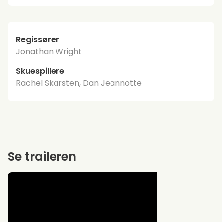
Regissører
Jonathan Wright
Skuespillere
Rachel Skarsten, Dan Jeannotte
Se traileren