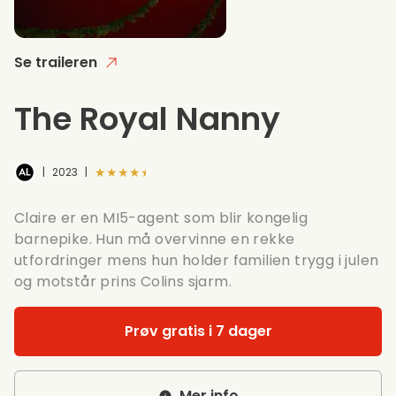
Se traileren
The Royal Nanny
★★★★★
|
2023
|
Claire er en MI5-agent som blir kongelig
barnepike. Hun må overvinne en rekke
utfordringer mens hun holder familien trygg i julen
og motstår prins Colins sjarm.
Prøv gratis i 7 dager
Mer info