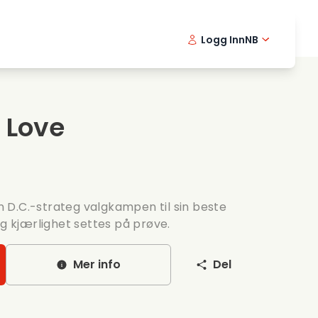
Logg Inn
NB
usikkfilmer
Detektiv serier
English -
Danis
Fr
ooking films
Thriller serier
Swedish 
Portu
 Love
omantiske serier
Bryllup
 D.C.-strateg valgkampen til sin beste
og kjærlighet settes på prøve.
Mer info
Del