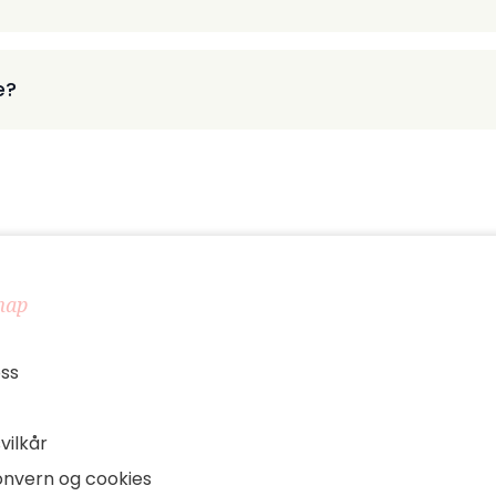
e?
map
ss
vilkår
onvern og cookies