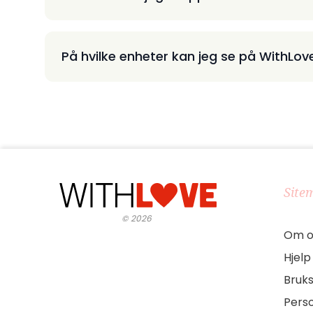
På hvilke enheter kan jeg se på WithLov
Site
©
2026
Om o
Hjelp
Bruks
Pers