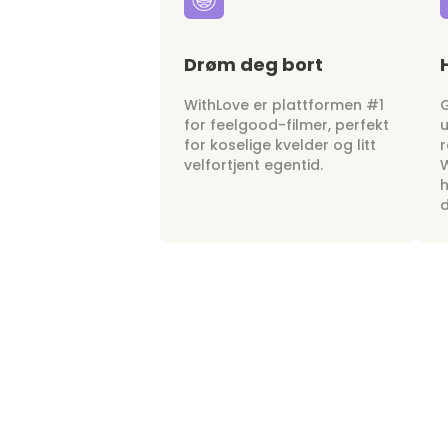
Drøm deg bort
WithLove er plattformen #1
G
for feelgood-filmer, perfekt
u
for koselige kvelder og litt
r
velfortjent egentid.
W
h
d