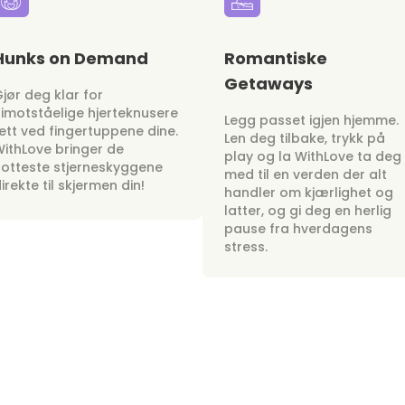
Hunks on Demand
Romantiske
Getaways
jør deg klar for
imotståelige hjerteknusere
Legg passet igjen hjemme.
ett ved fingertuppene dine.
Len deg tilbake, trykk på
ithLove bringer de
play og la WithLove ta deg
otteste stjerneskyggene
med til en verden der alt
irekte til skjermen din!
handler om kjærlighet og
latter, og gi deg en herlig
pause fra hverdagens
stress.