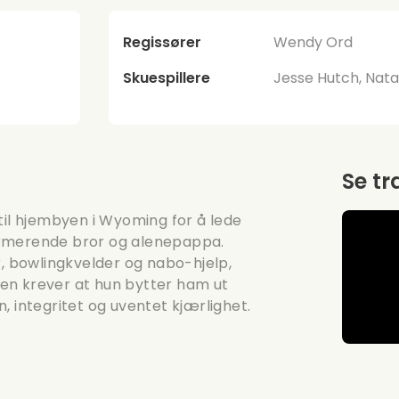
Regissører
Wendy Ord
Skuespillere
Jesse Hutch, Nat
Se tr
til hjembyen i Wyoming for å lede
armerende bror og alenepappa.
 bowlingkvelder og nabo-hjelp,
en krever at hun bytter ham ut
, integritet og uventet kjærlighet.