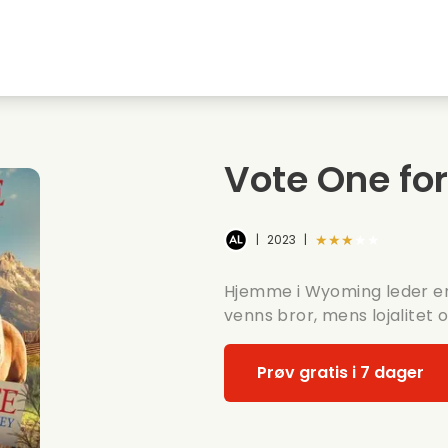
Highschool sweethearts films
Julefilmer
M
Dyrefilmer
Bryllupsfilmer
C
Vote One for
Sommerfilmer
Dating filmer
R
★★★★★
|
2023
|
Hjemme i Wyoming leder en
venns bror, mens lojalitet 
Prøv gratis i 7 dager