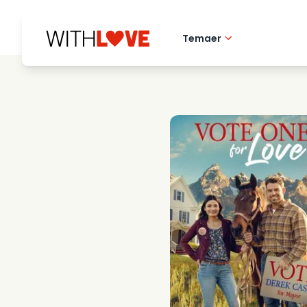
Temaer
Hometown love
Romantiske filmer
Mysterier