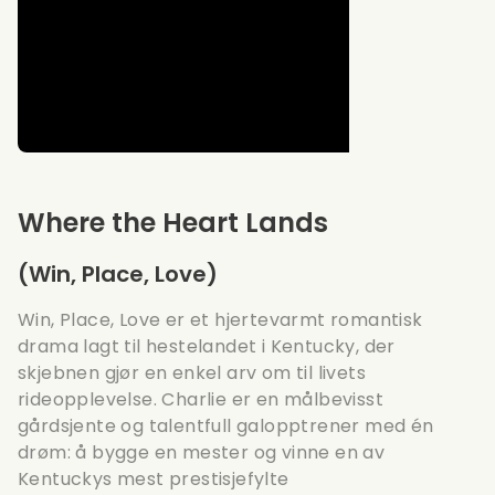
Where the Heart Lands
(Win, Place, Love)
Win, Place, Love er et hjertevarmt romantisk
drama lagt til hestelandet i Kentucky, der
skjebnen gjør en enkel arv om til livets
rideopplevelse. Charlie er en målbevisst
gårdsjente og talentfull galopptrener med én
drøm: å bygge en mester og vinne en av
Kentuckys mest prestisjefylte