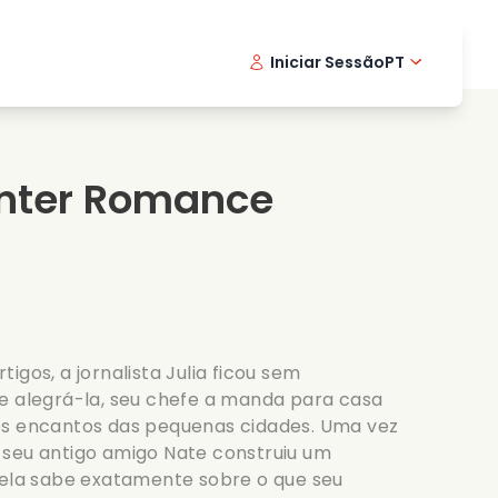
Iniciar Sessão
PT
Filmes musicais
Serie de detetive
English -
Danis
Fr
Filmes de culinaria
Series emocionantes
Norwegi
Swedi
nter Romance
Series romanticas
Casamento
igos, a jornalista Julia ficou sem
e alegrá-la, seu chefe a manda para casa
os encantos das pequenas cidades. Uma vez
 seu antigo amigo Nate construiu um
 ela sabe exatamente sobre o que seu