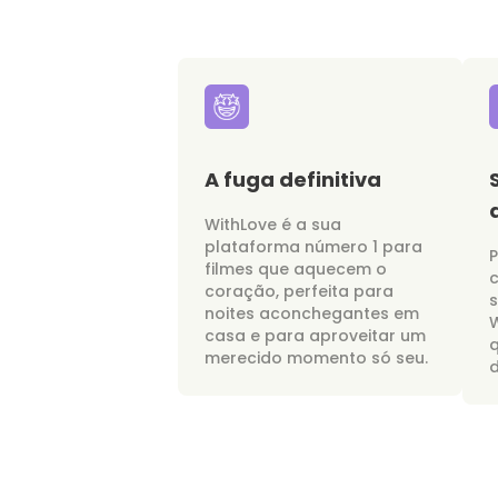
A fuga definitiva
WithLove é a sua
plataforma número 1 para
P
filmes que aquecem o
c
coração, perfeita para
noites aconchegantes em
W
casa e para aproveitar um
merecido momento só seu.
d