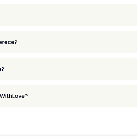
ferece?
a?
 WithLove?