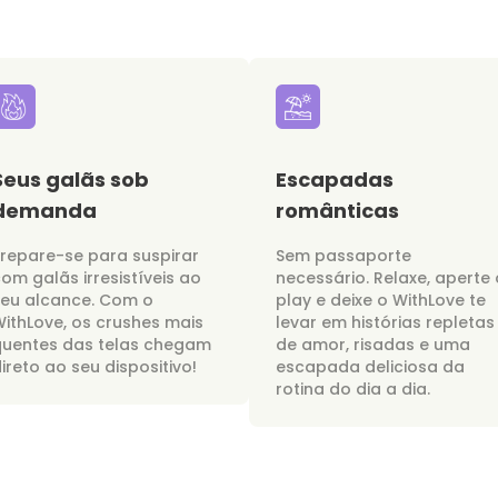
Seus galãs sob
Escapadas
demanda
românticas
repare-se para suspirar
Sem passaporte
om galãs irresistíveis ao
necessário. Relaxe, aperte 
seu alcance. Com o
play e deixe o WithLove te
ithLove, os crushes mais
levar em histórias repletas
quentes das telas chegam
de amor, risadas e uma
ireto ao seu dispositivo!
escapada deliciosa da
rotina do dia a dia.