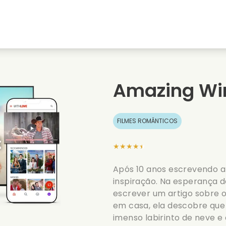
natal
Amores de juventude
Filmes de natal
s
Filmes de animais
Filmes de casamento
Amazing Wi
Filmes de verao
Filmes de data
FILMES ROMÂNTICOS
★★★★★
Após 10 anos escrevendo art
inspiração. Na esperança d
escrever um artigo sobre 
em casa, ela descobre que
imenso labirinto de neve e