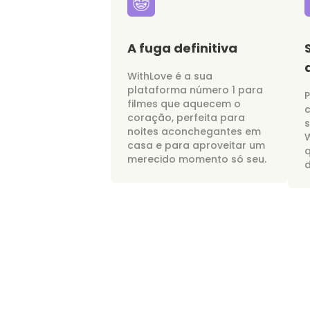
A fuga definitiva
WithLove é a sua
plataforma número 1 para
P
filmes que aquecem o
c
coração, perfeita para
noites aconchegantes em
W
casa e para aproveitar um
merecido momento só seu.
d