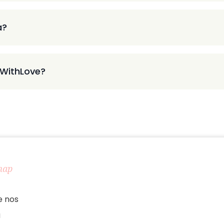
a?
 WithLove?
map
e nos
a