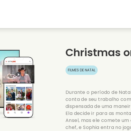
natal
Amores de juventude
Filmes de natal
s
Filmes de animais
Filmes de casamento
Christmas o
Filmes de verao
Filmes de data
FILMES DE NATAL
Durante o período de Natal
conta de seu trabalho com
dispensada de uma maneira 
Ela decide ir para as mont
Ansel, mas ele comete um 
chef, e Sophia entra no jo