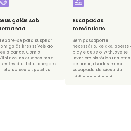
Seus galãs sob
Escapadas
demanda
românticas
repare-se para suspirar
Sem passaporte
om galãs irresistíveis ao
necessário. Relaxe, aperte 
seu alcance. Com o
play e deixe o WithLove te
ithLove, os crushes mais
levar em histórias repletas
quentes das telas chegam
de amor, risadas e uma
ireto ao seu dispositivo!
escapada deliciosa da
rotina do dia a dia.