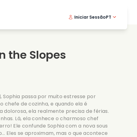
Iniciar Sessão
PT
Filmes musicais
Serie de detetive
English -
Danis
Fr
Filmes de culinaria
Series emocionantes
Norwegi
Swedi
n the Slopes
Series romanticas
Casamento
, Sophia passa por muito estresse por
o chefe de cozinha, e quando ela é
dolorosa, ela realmente precisa de férias.
anhas. Lá, ela conhece o charmoso chef
erro! Ele confunde Sophia com a nova sous
go... Eles se aproximam, mas o que acontece