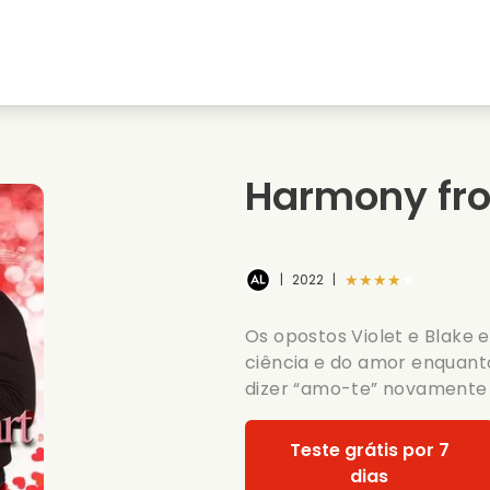
natal
Amores de juventude
Filmes de natal
s
Filmes de animais
Filmes de casamento
Harmony fro
Filmes de verao
Filmes de data
★★★★★
|
2022
|
Os opostos Violet e Blake 
ciência e do amor enquanto
dizer “amo-te” novamente 
Teste grátis por 7
dias