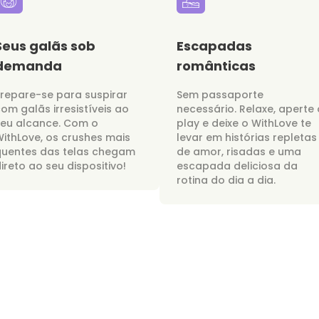
Seus galãs sob
Escapadas
demanda
românticas
repare-se para suspirar
Sem passaporte
om galãs irresistíveis ao
necessário. Relaxe, aperte 
seu alcance. Com o
play e deixe o WithLove te
ithLove, os crushes mais
levar em histórias repletas
quentes das telas chegam
de amor, risadas e uma
ireto ao seu dispositivo!
escapada deliciosa da
rotina do dia a dia.