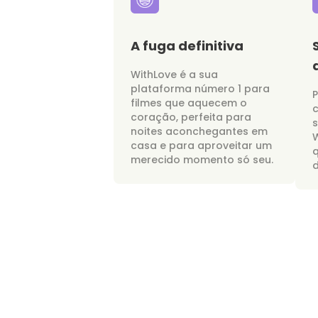
A fuga definitiva
WithLove é a sua
plataforma número 1 para
P
filmes que aquecem o
c
coração, perfeita para
noites aconchegantes em
W
casa e para aproveitar um
merecido momento só seu.
d