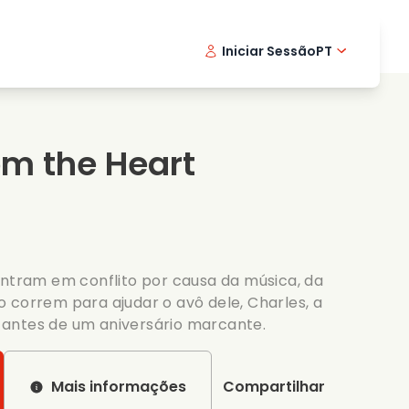
Iniciar Sessão
PT
Filmes musicais
Serie de detetive
English -
Danis
Fr
Filmes de culinaria
Series emocionantes
Norwegi
Swedi
m the Heart
Series romanticas
Casamento
entram em conflito por causa da música, da
 correm para ajudar o avô dele, Charles, a
antes de um aniversário marcante.
Mais informações
Compartilhar