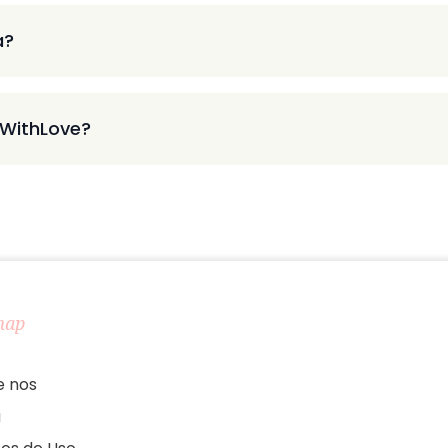
a?
 WithLove?
map
e nos
a