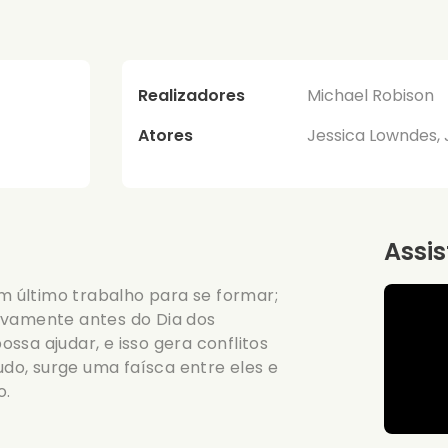
Realizadores
Michael Robison
Atores
Jessica Lowndes,
Assis
um último trabalho para se formar;
ovamente antes do Dia dos
ssa ajudar, e isso gera conflitos
o, surge uma faísca entre eles e
o.