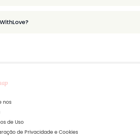
 WithLove?
map
e nos
a
os de Uso
aração de Privacidade e Cookies