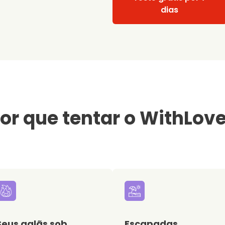
dias
or que tentar o WithLov
Seus galãs sob
Escapadas