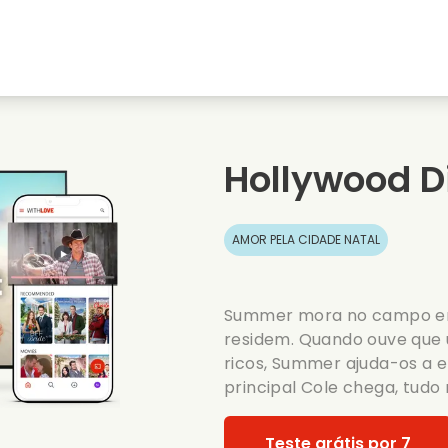
natal
Amores de juventude
Filmes de natal
s
Filmes de animais
Filmes de casamento
Hollywood Di
Filmes de verao
Filmes de data
AMOR PELA CIDADE NATAL
Summer mora no campo em 
residem. Quando ouve que 
ricos, Summer ajuda-os a e
principal Cole chega, tudo
Teste grátis por 7