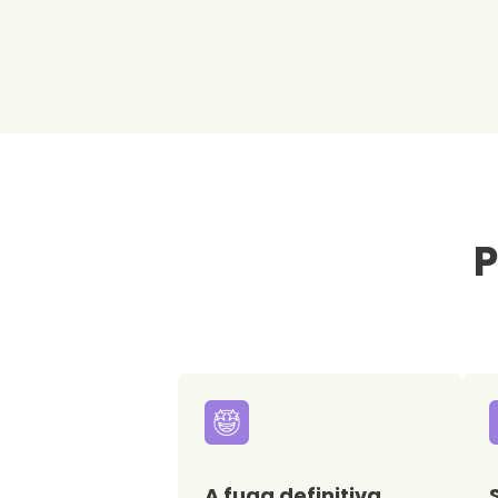
P
A fuga definitiva