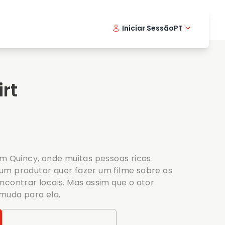
Iniciar Sessão
PT
Filmes musicais
Serie de detetive
English -
Danis
Fr
Filmes de culinaria
Series emocionantes
Norwegi
Swedi
rt
Series romanticas
Casamento
Quincy, onde muitas pessoas ricas
um produtor quer fazer um filme sobre os
ncontrar locais. Mas assim que o ator
 muda para ela.