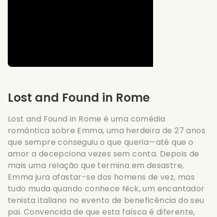
Lost and Found in Rome
Lost and Found in Rome é uma comédia
romântica sobre Emma, uma herdeira de 27 anos
que sempre conseguiu o que queria—até que o
amor a decepciona vezes sem conta. Depois de
mais uma relação que termina em desastre,
Emma jura afastar-se dos homens de vez, mas
tudo muda quando conhece Nick, um encantador
tenista italiano no evento de beneficência do seu
pai. Convencida de que esta faísca é diferente,