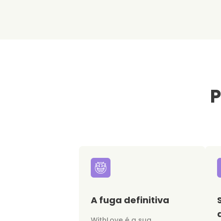
P
A fuga definitiva
WithLove é a sua