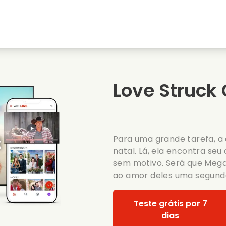
natal
Amores de juventude
Filmes de natal
s
Filmes de animais
Filmes de casamento
Love Struck
Filmes de verao
Filmes de data
Para uma grande tarefa, a
natal. Lá, ela encontra se
sem motivo. Será que Meg
ao amor deles uma segun
Teste grátis por 7
dias