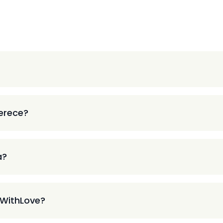
ferece?
a?
 WithLove?