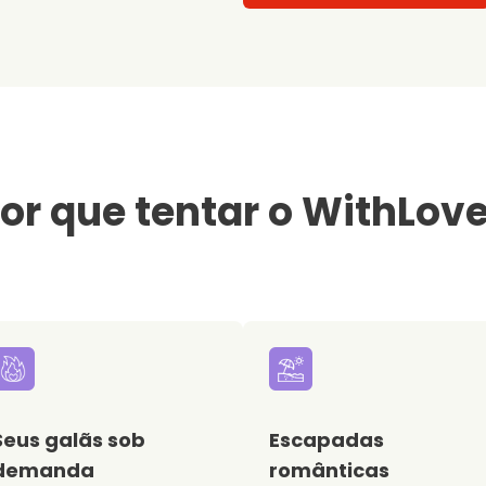
or que tentar o WithLov
Seus galãs sob
Escapadas
demanda
românticas