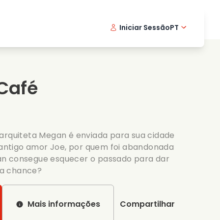
Iniciar Sessão
PT
Filmes musicais
Serie de detetive
English -
Danis
Fr
Filmes de culinaria
Series emocionantes
Norwegi
Swedi
 Café
Series romanticas
Casamento
 arquiteta Megan é enviada para sua cidade
u antigo amor Joe, por quem foi abandonada
an consegue esquecer o passado para dar
da chance?
Mais informações
Compartilhar