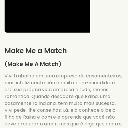
Make Me a Match
(Make Me A Match)
Vivi trabalha em uma empresa de casamenteiros,
mas infelizmente não é muito bem-sucedida, e
até sua própria vida amorosa é tudo, menos
romântica. Quando descobre que Raina, uma
casamenteira indiana, tem muito mais sucesso,
Vivi pede-lhe conselhos. Lá, ela conhece o belo
filho de Raina e com ele aprende que você não
deve procurar o amor, mas que é algo que ocorre