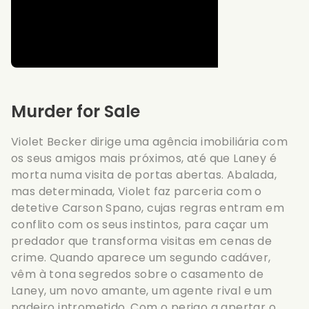
Murder for Sale
Violet Becker dirige uma agência imobiliária com
os seus amigos mais próximos, até que Laney é
morta numa visita de portas abertas. Abalada,
mas determinada, Violet faz parceria com o
detetive Carson Spano, cujas regras entram em
conflito com os seus instintos, para caçar um
predador que transforma visitas em cenas de
crime. Quando aparece um segundo cadáver,
vêm à tona segredos sobre o casamento de
Laney, um novo amante, um agente rival e um
padeiro intrometido. Com o perigo a apertar o