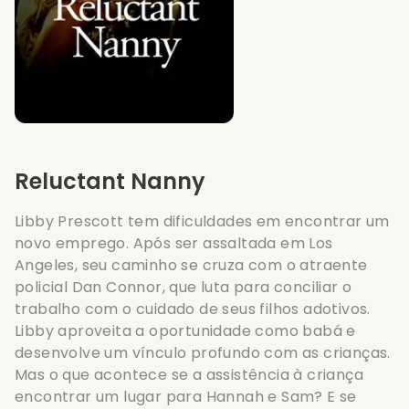
Reluctant Nanny
Libby Prescott tem dificuldades em encontrar um
novo emprego. Após ser assaltada em Los
Angeles, seu caminho se cruza com o atraente
policial Dan Connor, que luta para conciliar o
trabalho com o cuidado de seus filhos adotivos.
Libby aproveita a oportunidade como babá e
desenvolve um vínculo profundo com as crianças.
Mas o que acontece se a assistência à criança
encontrar um lugar para Hannah e Sam? E se