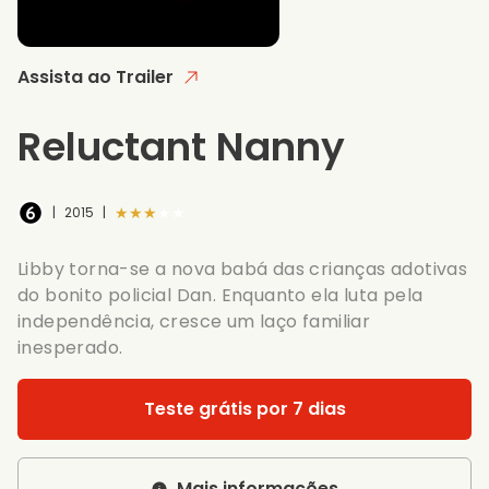
Assista ao Trailer
Reluctant Nanny
★★★★★
|
2015
|
Libby torna-se a nova babá das crianças adotivas
do bonito policial Dan. Enquanto ela luta pela
independência, cresce um laço familiar
inesperado.
Teste grátis por 7 dias
Mais informações