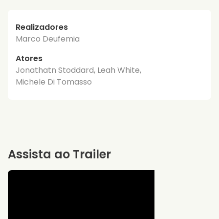
Realizadores
Marco Deufemia
Atores
Jonathatn Stoddard, Leah White,
Michele Di Tomasso
Assista ao Trailer