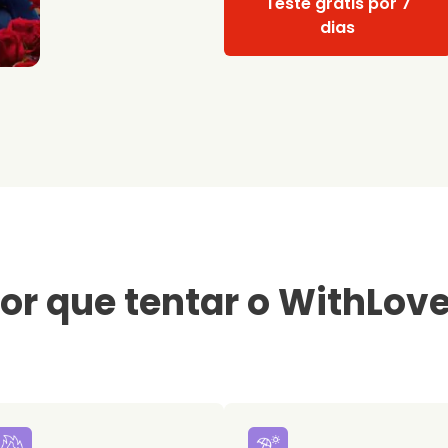
Teste grátis por 7
dias
or que tentar o WithLov