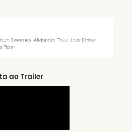
lison Sweeney, Alejandro Tous, José Emilio
s Piper
ta ao Trailer