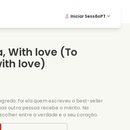
Iniciar Sessão
PT
Filmes musicais
Serie de detetive
English -
Danis
Fr
Filmes de culinaria
Series emocionantes
Norwegi
Swedi
, With love
(To
Series romanticas
Casamento
ith love)
gredo: foi ela quem escreveu o best-seller
mas outra pessoa recebe o mérito. Na
scolher entre a verdade e o seu coração.