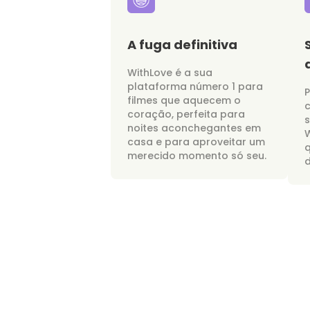
A fuga definitiva
WithLove é a sua
plataforma número 1 para
P
filmes que aquecem o
c
coração, perfeita para
noites aconchegantes em
W
casa e para aproveitar um
merecido momento só seu.
d