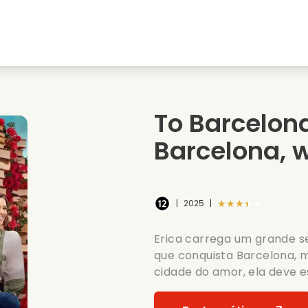
natal
Amores de juventude
Filmes de natal
s
Filmes de animais
Filmes de casamento
To Barcelona
Filmes de verao
Filmes de data
Barcelona, w
★★★★★
|
2025
|
Erica carrega um grande se
que conquista Barcelona, 
cidade do amor, ela deve e