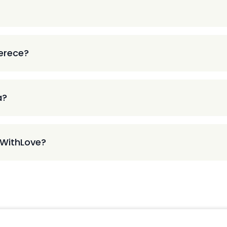
ferece?
a?
 WithLove?