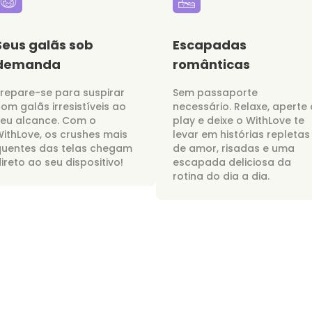
Seus galãs sob
Escapadas
demanda
românticas
repare-se para suspirar
Sem passaporte
om galãs irresistíveis ao
necessário. Relaxe, aperte 
seu alcance. Com o
play e deixe o WithLove te
ithLove, os crushes mais
levar em histórias repletas
quentes das telas chegam
de amor, risadas e uma
ireto ao seu dispositivo!
escapada deliciosa da
rotina do dia a dia.