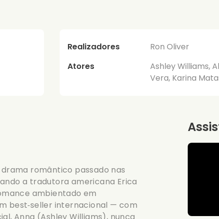
Realizadores
Ron Oliver
Atores
Ashley Williams, A
Vera, Karina Mata
Assis
 drama romântico passado nas
uando a tradutora americana Erica
 romance ambientado em
m best‑seller internacional — com
ial, Anna (Ashley Williams), nunca