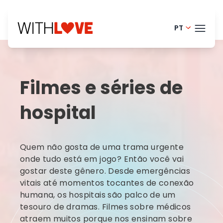
PT
English - 
TEMA
Finnish -
Filmes e séries de
Danish -
BLOG
hospital
Dutch - 
HELP
Norwegia
LOGI
Quem não gosta de uma trama urgente
French - 
onde tudo está em jogo? Então você vai
ASS
Swedish 
gostar deste gênero. Desde emergências
vitais até momentos tocantes de conexão
humana, os hospitais são palco de um
tesouro de dramas. Filmes sobre médicos
atraem muitos porque nos ensinam sobre