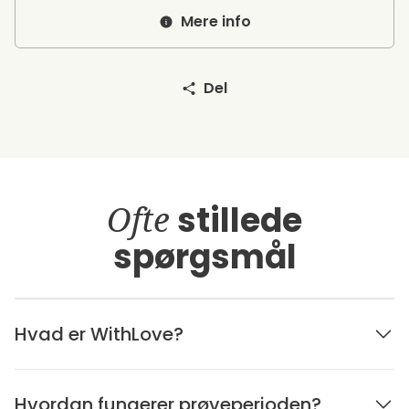
Mere info
Del
Ofte
stillede
spørgsmål
Hvad er WithLove?
Hvordan fungerer prøveperioden?