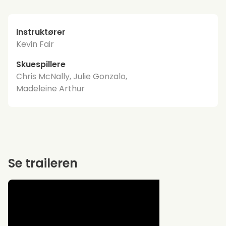
Instruktører
Kevin Fair
Skuespillere
Chris McNally, Julie Gonzalo,
Madeleine Arthur
Se traileren