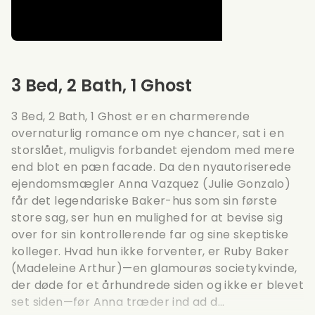
3 Bed, 2 Bath, 1 Ghost
3 Bed, 2 Bath, 1 Ghost er en charmerende
overnaturlig romance om nye chancer, sat i en
storslået, muligvis forbandet ejendom med mere
end blot en pæn facade. Da den nyautoriserede
ejendomsmægler Anna Vazquez (Julie Gonzalo)
får det legendariske Baker-hus som sin første
store sag, ser hun en mulighed for at bevise sig
over for sin kontrollerende far og sine skeptiske
kolleger. Hvad hun ikke forventer, er Ruby Baker
(Madeleine Arthur)—en glamourøs societykvinde,
der døde for et århundrede siden og ikke er blevet
set siden—før Anna træder ind ad d...