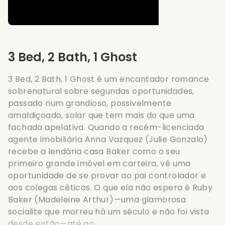
3 Bed, 2 Bath, 1 Ghost
3 Bed, 2 Bath, 1 Ghost é um encantador romance
sobrenatural sobre segundas oportunidades,
passado num grandioso, possivelmente
amaldiçoado, solar que tem mais do que uma
fachada apelativa. Quando a recém-licenciada
agente imobiliária Anna Vazquez (Julie Gonzalo)
recebe a lendária casa Baker como o seu
primeiro grande imóvel em carteira, vê uma
oportunidade de se provar ao pai controlador e
aos colegas céticos. O que ela não espera é Ruby
Baker (Madeleine Arthur)—uma glamorosa
socialite que morreu há um século e não foi vista
desde então—até ao ...