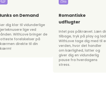
Hunks on Demand
Romantiske
udflugter
ør dig klar til vidunderlige
jerteknusere lige ved
Intet pas påkrævet. Læn d
ånden. WithLove bringer de
tilbage, tryk på play og lad
otteste forelskelser på
WithLove tage dig med til e
kærmen direkte til din
verden, hvor det handler
skærm!
om kærlighed, latter og
giver dig en vidunderlig
pause fra hverdagens
stress.