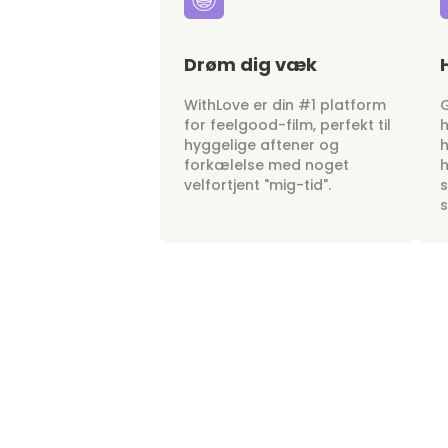
Drøm dig væk
WithLove er din #1 platform
G
for feelgood-film, perfekt til
h
hyggelige aftener og
h
forkælelse med noget
h
velfortjent "mig-tid".
s