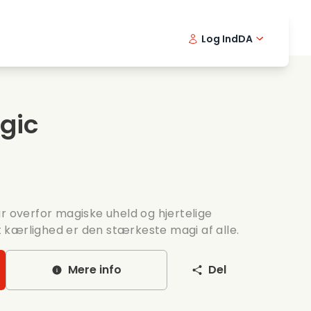
Log Ind
DA
kfilm
Detektivserie
English -
Frenc
Fi
avningsfilm
Spaendende serier
Swedish 
Portu
gic
ntiske serier
Bryllup
r overfor magiske uheld og hjertelige
 at kærlighed er den stærkeste magi af alle.
Mere info
Del