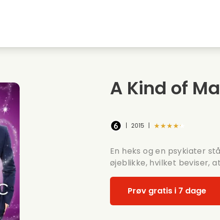
embyen
Ungdomskaerester
Julefilm
Musi
Dyrefilm
Bryllupsvideoer
Madl
A Kind of Ma
Sommerfilm
Date film
Roma
★★★★★
|
2015
|
En heks og en psykiater stå
øjeblikke, hvilket beviser,
Prøv gratis i 7 dage