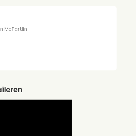
an McPartlin
aileren