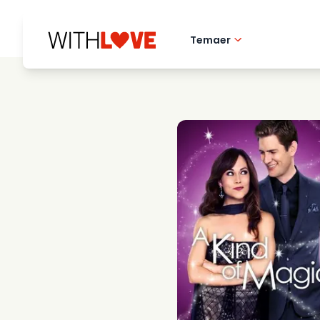
Temaer
Kaerlighed til hj
Romantiske film
Mysterier