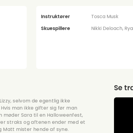
Instruktører
Tosca Musk
Skuespillere
Nikki Deloach, Ry
Se tr
izzy, selvom de egentlig ikke
 Hvis man ikke gifter sig før man
an møder Sara til en Halloweenfest,
yver straks og aftenen ender med et
g Matt mister hende af syne.