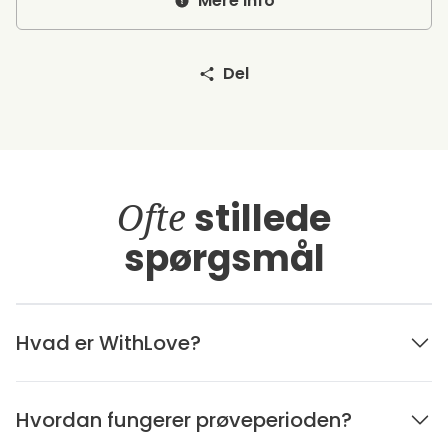
Mere info
Del
Ofte
stillede
spørgsmål
Hvad er WithLove?
Hvordan fungerer prøveperioden?