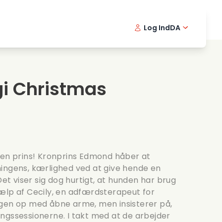
Log Ind
DA
kfilm
Detektivserie
English -
Frenc
Fi
avningsfilm
Spaendende serier
Swedish 
Portu
gi Christmas
ntiske serier
Bryllup
 en prins! Kronprins Edmond håber at
ingens, kærlighed ved at give hende en
Det viser sig dog hurtigt, at hunden har brug
ælp af Cecily, en adfærdsterapeut for
ngen op med åbne arme, men insisterer på,
ngssessionerne. I takt med at de arbejder