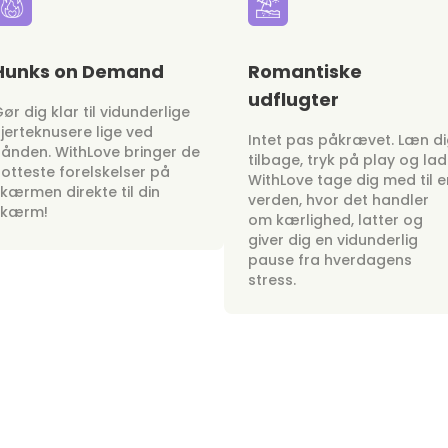
Hunks on Demand
Romantiske
udflugter
ør dig klar til vidunderlige
jerteknusere lige ved
Intet pas påkrævet. Læn d
ånden. WithLove bringer de
tilbage, tryk på play og lad
otteste forelskelser på
WithLove tage dig med til e
kærmen direkte til din
verden, hvor det handler
skærm!
om kærlighed, latter og
giver dig en vidunderlig
pause fra hverdagens
stress.