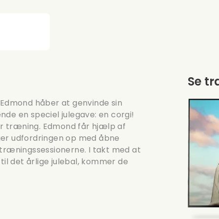
Se tr
s Edmond håber at genvinde sin
de en speciel julegave: en corgi!
for træning. Edmond får hjælp af
ager udfordringen op med åbne
 træningssessionerne. I takt med at
l det årlige julebal, kommer de