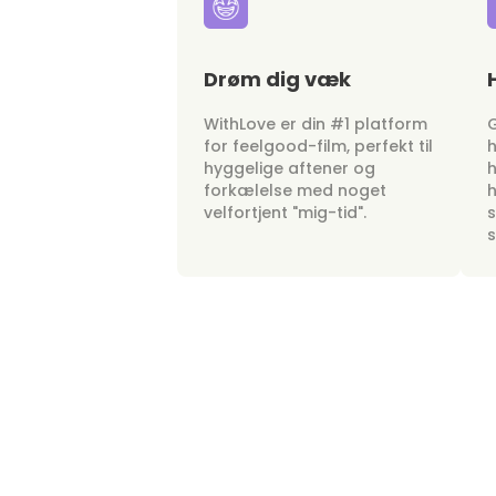
Drøm dig væk
WithLove er din #1 platform
G
for feelgood-film, perfekt til
h
hyggelige aftener og
h
forkælelse med noget
h
velfortjent "mig-tid".
s