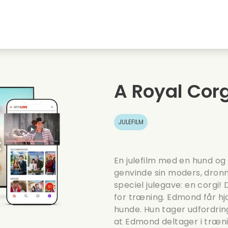
embyen
Ungdomskaerester
Julefilm
Musi
Dyrefilm
Bryllupsvideoer
Madl
A Royal Cor
Sommerfilm
Date film
Roma
JULEFILM
En julefilm med en hund og
genvinde sin moders, dronn
speciel julegave: en corgi! 
for træning. Edmond får hj
hunde. Hun tager udfordri
at Edmond deltager i træni