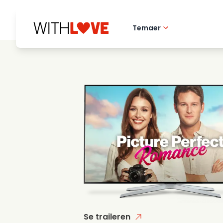
Temaer
Kaerlighed til hj
Romantiske film
Mysterier
Se traileren