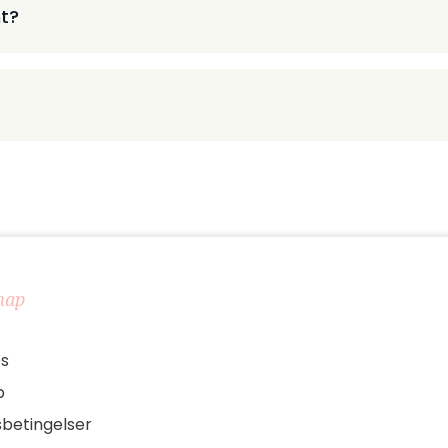
t?
map
s
p
sbetingelser