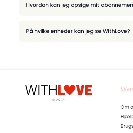
Hvordan kan jeg opsige mit abonnemen
På hvilke enheder kan jeg se WithLove?
Site
©
2026
Om o
Hjæl
Brug